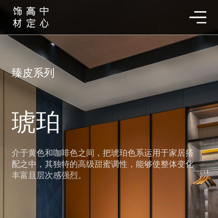
臻皮系列
琥珀
介于黄色和咖啡色之间，把琥珀色系运用于家居搭
配之中，其独特的高级甜蜜调性，能够使整体变化
丰富且层次感强烈。